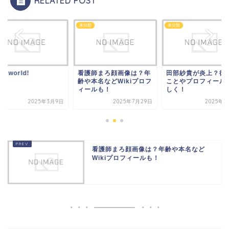
RELATED POST
類
未分類
未分類
lo world!
看護師まろ顔画像は？年
田部紗貴が炎上？彼
齢や本名などWikiプロフ
ことやプロフィール
ィールも！
しく！
2025年3月9日
2025年7月29日
2025年4
看護師まろ顔画像は？年齢や本名など
Wikiプロフィールも！