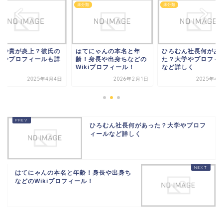
類
未分類
未分類
部紗貴が炎上？彼氏の
はてにゃんの本名と年
ひろむん社長何があ
とやプロフィールも詳
齢！身長や出身ちなどの
た？大学やプロフィ
く！
Wikiプロフィール！
など詳しく
2025年4月4日
2026年2月1日
2025年4月
ひろむん社長何があった？大学やプロフ
ィールなど詳しく
はてにゃんの本名と年齢！身長や出身ち
などのWikiプロフィール！